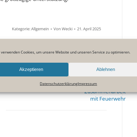
Kategorie:
Allgemein
Von
Wecki
21. April 2025
 verwenden Cookies, um unsere Website und unseren Service zu optimieren.
WEITER
Informationsabend
Akzeptieren
Ablehnen
VORHERIGE
am UL-Flugplatz
Jahreshauptversammlung
Vorheriger
Nächster
stärkt
Datenschutzerklärung
Impressum
28.März 2025
Beitrag:
Beitrag:
Zusammenarbeit
mit Feuerwehr