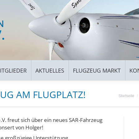
FÜR MITGLIEDER
AKTUELLES
FLUGZEUG MARKT
ITGLIEDER
AKTUELLES
FLUGZEUG MARKT
KO
UG AM FLUGPLATZ!
Du bist h
Startseite
.V. freut sich über ein neues SAR-Fahrzeug
onsert von Holger!
se großzügige Unterstützung.