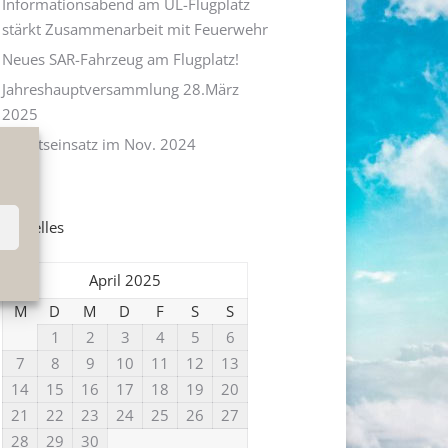
Informationsabend am UL-Flugplatz
stärkt Zusammenarbeit mit Feuerwehr
Neues SAR-Fahrzeug am Flugplatz!
Jahreshauptversammlung 28.März
2025
Arbeitseinsatz im Nov. 2024
Aktuelles
April 2025
M
D
M
D
F
S
S
1
2
3
4
5
6
7
8
9
10
11
12
13
14
15
16
17
18
19
20
21
22
23
24
25
26
27
28
29
30