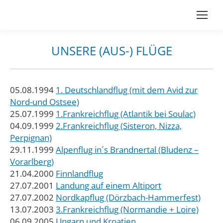
UNSERE (AUS-) FLÜGE
Du bist hier:
05.08.1994
1. Deutschlandflug (mit dem Avid zur
Nord-und Ostsee)
25.07.1999
1.Frankreichflug (Atlantik bei Soulac)
04.09.1999
2.Frankreichflug (Sisteron, Nizza,
Perpignan)
29.11.1999
Alpenflug in´s Brandnertal (Bludenz –
Vorarlberg)
21.04.2000
Finnlandflug
27.07.2001
Landung auf einem Altiport
27.07.2002
Nordkapflug (Dörzbach-Hammerfest)
13.07.2003
3.Frankreichflug (Normandie + Loire)
06.09.2005
Ungarn und Kroatien