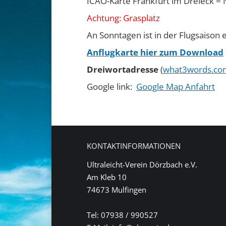
ICAO-Karte Frankfurt im Dreieck = 
Achtung: Grasplatz
An Sonntagen ist in der Flugsaison e
Anflugkarte hier zum Download
Dreiwortadresse
(
what3words.co
Google link:
Google Map Anfahrt
KONTAKTINFORMATIONEN
Ultraleicht-Verein Dörzbach e.V.
Am Kleb 10
74673 Mulfingen
Tel: 07938 / 990527