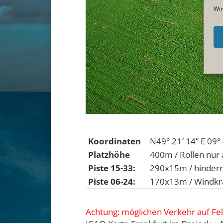
Wir
Koordinaten
N49° 21′ 14” E 09° 
Platzhöhe
400m / Rollen nur 
Piste 15-33:
290x15m / hinderni
Piste 06-24:
170x13m / Windkra
Achtung: möglichen Verkehr auf Fe