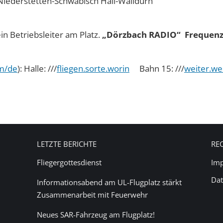
Niederstetten-Schwäbisch Hall-Walldürn
in Betriebsleiter am Platz.
„Dörzbach RADIO“
Frequenz
m/de
): Halle: ///
fliegen.sorte.worin
Bahn 15: ///
weiter.wes
LETZTE BERICHTE
RE
Fliegergottesdienst
Im
Dat
Informationsabend am UL-Flugplatz stärkt
Zusammenarbeit mit Feuerwehr
Neues SAR-Fahrzeug am Flugplatz!