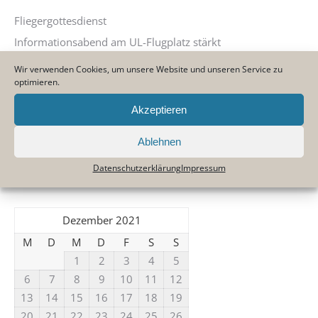
Fliegergottesdienst
Informationsabend am UL-Flugplatz stärkt
Zusammenarbeit mit Feuerwehr
Wir verwenden Cookies, um unsere Website und unseren Service zu
Neues SAR-Fahrzeug am Flugplatz!
optimieren.
Jahreshauptversammlung 28.März 2025
Akzeptieren
Arbeitseinsatz im Nov. 2024
Ablehnen
Datenschutzerklärung
Impressum
Aktuelles
Dezember 2021
M
D
M
D
F
S
S
1
2
3
4
5
6
7
8
9
10
11
12
13
14
15
16
17
18
19
20
21
22
23
24
25
26