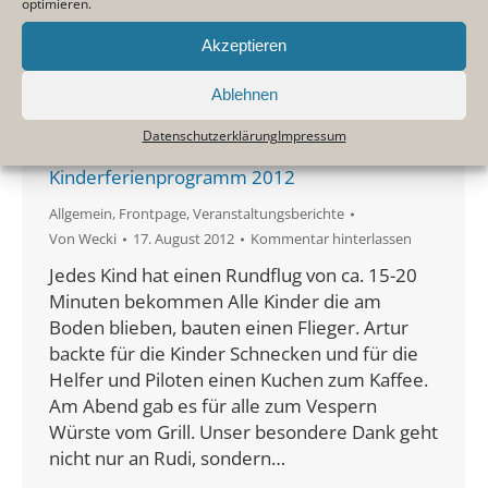
optimieren.
wieder mal sehr gut vorbereitet hatte,
starteten die Piloten zu einen Rundflug über
Akzeptieren
Hohenlohe. Trotz des schlechten Wetters
waren die Kinder begeistert von dem…
Ablehnen
Datenschutzerklärung
Impressum
Kinderferienprogramm 2012
Allgemein
,
Frontpage
,
Veranstaltungsberichte
Von
Wecki
17. August 2012
Kommentar hinterlassen
Jedes Kind hat einen Rundflug von ca. 15-20
Minuten bekommen Alle Kinder die am
Boden blieben, bauten einen Flieger. Artur
backte für die Kinder Schnecken und für die
Helfer und Piloten einen Kuchen zum Kaffee.
Am Abend gab es für alle zum Vespern
Würste vom Grill. Unser besondere Dank geht
nicht nur an Rudi, sondern…