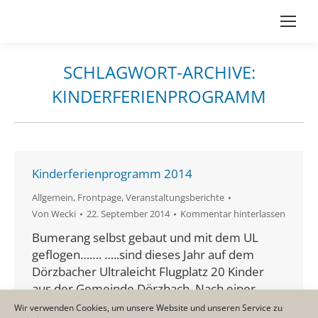
SCHLAGWORT-ARCHIVE:
KINDERFERIENPROGRAMM
Du bist hier:
Kinderferienprogramm 2014
Allgemein
,
Frontpage
,
Veranstaltungsberichte
Von
Wecki
22. September 2014
Kommentar hinterlassen
Bumerang selbst gebaut und mit dem UL
geflogen……. …..sind dieses Jahr auf dem
Dörzbacher Ultraleicht Flugplatz 20 Kinder
aus der Gemeinde Dörzbach. Nach einer
Einweisung von Rudi, der auch das Ganze
Wir verwenden Cookies, um unsere Website und unseren Service zu