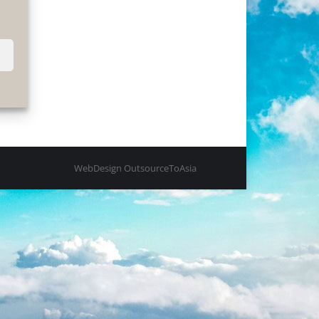
WebDesign
OutsourceToAsia