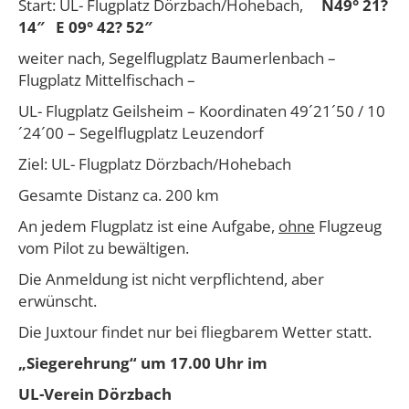
Start: UL- Flugplatz Dörzbach/Hohebach,
N49° 21?
14″ E 09° 42? 52″
weiter nach, Segelflugplatz Baumerlenbach –
Flugplatz Mittelfischach –
UL- Flugplatz Geilsheim – Koordinaten 49´21´50 / 10
´24´00 – Segelflugplatz Leuzendorf
Ziel: UL- Flugplatz Dörzbach/Hohebach
Gesamte Distanz ca. 200 km
An jedem Flugplatz ist eine Aufgabe,
ohne
Flugzeug
vom Pilot zu bewältigen.
Die Anmeldung ist nicht verpflichtend, aber
erwünscht.
Die Juxtour findet nur bei fliegbarem Wetter statt.
„Siegerehrung“ um 17.00 Uhr im
UL-Verein Dörzbach