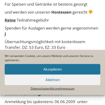
Für Speisen und Getränke ist bestens gesorgt
und werden von unseren
Hostessen
gereicht
Keine
Teilnahmegebühr
Spenden für Auslagen werden gerne angenommen
J
Übernachtungsmöglichkeit mit kostenlosem
Transfer. DZ: 53 Euro, EZ: 33 Euro
Wir weißen ausdrücklich darauf hin, dass jeder Pilot
Wir verwenden Cookies, um unsere Website und unseren Service zu
auf eigenes Risiko teilnimmt.
optimieren.
Es ist
keine
Veranstaltung im Sinne einer
Akzeptieren
Luftfahrtveranstaltung
§ 73
Luftverkehrszulassungsordnung
Ablehnen
sondern
nur ein Treffen ohne Zwang und
Datenschutzerklärung
Impressum
Gewinnerziehlungsabsichten.
Anmeldung bis spätestens: 06.06.2009 unter: