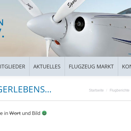
FÜR MITGLIEDER
AKTUELLES
FLUGZEUG MARKT
ITGLIEDER
AKTUELLES
FLUGZEUG MARKT
KO
EGERLEBENS…
Du bist hier:
Startseite
Flugberichte
e in
Wort
und Bild