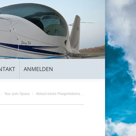
KONTAKT
ANMELDEN
NTAKT
ANMELDEN
Nur zum Spass
Ablauf eines Fliegerlebens…