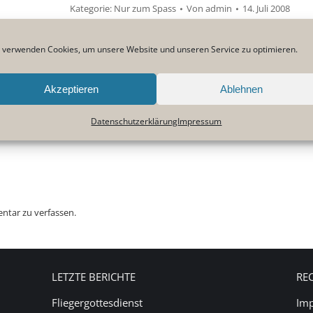
Kategorie:
Nur zum Spass
Von
admin
14. Juli 2008
 verwenden Cookies, um unsere Website und unseren Service zu optimieren.
Akzeptieren
Ablehnen
Nächster
Z
Beitrag:
Datenschutzerklärung
Impressum
ntar zu verfassen.
LETZTE BERICHTE
RE
Fliegergottesdienst
Im