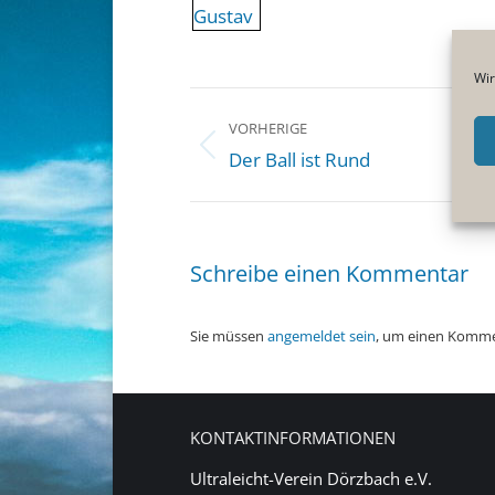
Wir
BEITRAGSNAVIGATION
VORHERIGE
Vorheriger
Der Ball ist Rund
Beitrag:
Schreibe einen Kommentar
Sie müssen
angemeldet sein
, um einen Komme
KONTAKTINFORMATIONEN
Ultraleicht-Verein Dörzbach e.V.