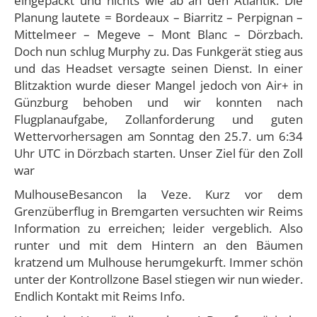
eingepackt und nichts wie ab an den Atlantik. Die
Planung lautete = Bordeaux – Biarritz – Perpignan –
Mittelmeer – Megeve – Mont Blanc – Dörzbach.
Doch nun schlug Murphy zu. Das Funkgerät stieg aus
und das Headset versagte seinen Dienst. In einer
Blitzaktion wurde dieser Mangel jedoch von Air+ in
Günzburg behoben und wir konnten nach
Flugplanaufgabe, Zollanforderung und guten
Wettervorhersagen am Sonntag den 25.7. um 6:34
Uhr UTC in Dörzbach starten. Unser Ziel für den Zoll
war
MulhouseBesancon la Veze. Kurz vor dem
Grenzüberflug in Bremgarten versuchten wir Reims
Information zu erreichen; leider vergeblich. Also
runter und mit dem Hintern an den Bäumen
kratzend um Mulhouse herumgekurft. Immer schön
unter der Kontrollzone Basel stiegen wir nun wieder.
Endlich Kontakt mit Reims Info.