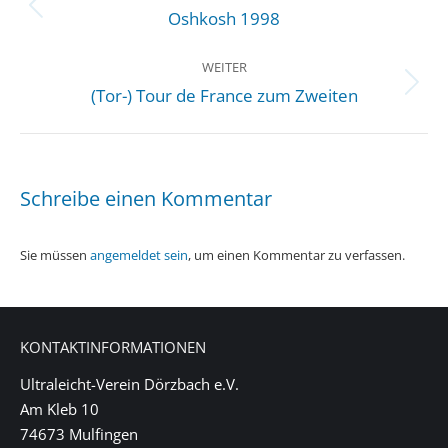
Vorheriger
Oshkosh 1998
Beitrag:
WEITER
Nächster
(Tor-) Tour de France zum Zweiten
Beitrag:
Schreibe einen Kommentar
Sie müssen
angemeldet sein
, um einen Kommentar zu verfassen.
KONTAKTINFORMATIONEN
Ultraleicht-Verein Dörzbach e.V.
Am Kleb 10
74673 Mulfingen