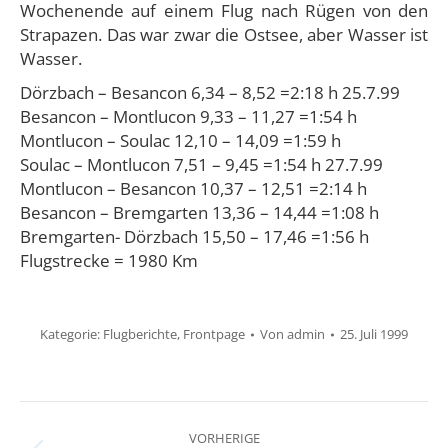
Wochenende auf einem Flug nach Rügen von den
Strapazen. Das war zwar die Ostsee, aber Wasser ist
Wasser.
Dörzbach – Besancon 6,34 – 8,52 =2:18 h 25.7.99
Besancon – Montlucon 9,33 – 11,27 =1:54 h
Montlucon – Soulac 12,10 – 14,09 =1:59 h
Soulac – Montlucon 7,51 – 9,45 =1:54 h 27.7.99
Montlucon – Besancon 10,37 – 12,51 =2:14 h
Besancon – Bremgarten 13,36 – 14,44 =1:08 h
Bremgarten- Dörzbach 15,50 – 17,46 =1:56 h
Flugstrecke = 1980 Km
Kategorie:
Flugberichte
,
Frontpage
Von
admin
25. Juli 1999
BEITRAGSNAVIGATION
VORHERIGE