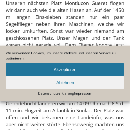
Unseren nächsten Platz Montlucon Gueret flogen
wir dann auch wie die alten Hasen an. Auf der 1450
m langen Eins-sieben standen nur ein paar
Segelflieger neben ihren Maschinen, welche wir
locker umkurften. Sonst war wieder niemand am
geschlossenen Platz. Unser Magen und der Tank
waren nicht gerade voll. Dem Flieger konnte jetzt
aber mit 65 Liter F3 (100 LL) zu 2,55 DM geholfen
Wir verwenden Cookies, um unsere Website und unseren Service zu
werden. Ein Anwesender Pilot gab uns nach
optimieren.
unzähligen Unterschriften von dem raren Saft. Er
Akzeptieren
mußte sich selbst erst mal über das Prozedere
schlau machen. Nach einem Müsliriegel ging es zur
Ablehnen
letzten Etappe nach Soulac sur Mer.
Datenschutzerklärung
Impressum
GirondebuchtNach einem Tiefflug über die
Girondebucht landeten wir um 14:09 Uhr nach 6 Std.
11 min. Flugzeit am Atlantik in Soulac. Der Platz war
offen und wir bekamen eine Landeinfo, was uns
aber nicht weiter störte. Ebensowenig machten uns